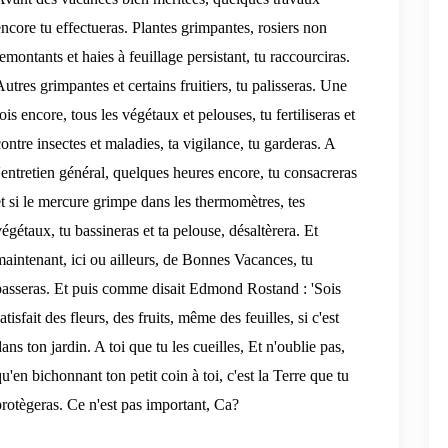
encore tu effectueras. Plantes grimpantes, rosiers non
emontants et haies à feuillage persistant, tu raccourciras.
utres grimpantes et certains fruitiers, tu palisseras. Une
ois encore, tous les végétaux et pelouses, tu fertiliseras et
ontre insectes et maladies, ta vigilance, tu garderas. A
l'entretien général, quelques heures encore, tu consacreras
et si le mercure grimpe dans les thermomètres, tes
égétaux, tu bassineras et ta pelouse, désaltèrera. Et
maintenant, ici ou ailleurs, de Bonnes Vacances, tu
passeras. Et puis comme disait Edmond Rostand : 'Sois
atisfait des fleurs, des fruits, même des feuilles, si c'est
ans ton jardin. A toi que tu les cueilles, Et n'oublie pas,
u'en bichonnant ton petit coin à toi, c'est la Terre que tu
protègeras. Ce n'est pas important, Ca?