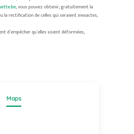
ette.be
, vous pouvez obtenir, gratuitement la
la rectification de celles qui seraient inexactes,
ment d´empêcher qu´elles soient déformées,
Maps